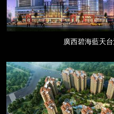
廣西碧海藍天台