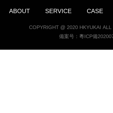
ABOUT
SERVICE
CASE
COPYRIGHT @ 2020 HKYUKAI ALL
備案号：
粵ICP備20200