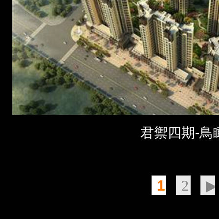
君禦四期-鳥
1
2
▶