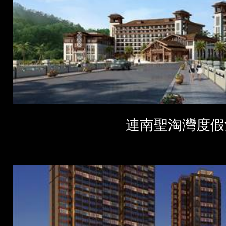
連南聖淘灣度假