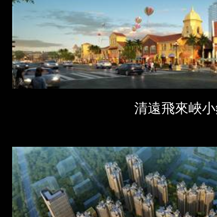
清遠飛來峽小