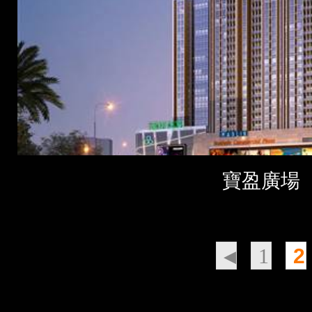
寶盈廣場
◀
1
2