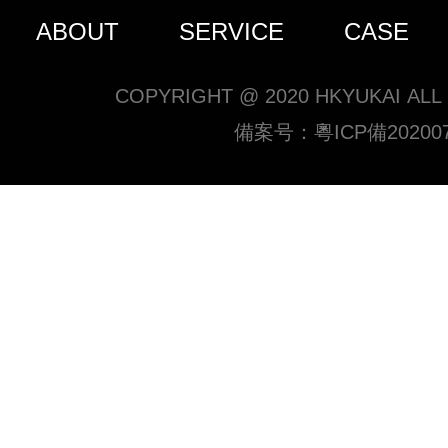
ABOUT
SERVICE
CASE
COPYRIGHT @ 2020 HKYUKAI ALL
備案号：
粵ICP備20200