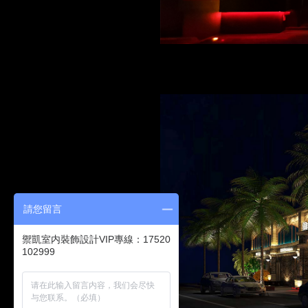
請您留言
禦凱室内裝飾設計VIP專線：17520
102999