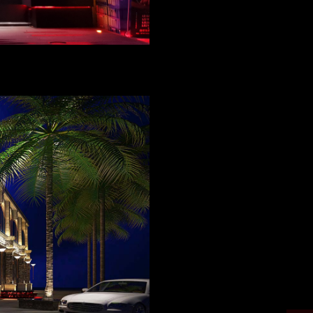
海港維亞精釀酒吧