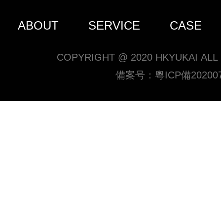
ABOUT
SERVICE
CASE
COPYRIGHT @ 2020 HKYUKAI ALL
備案号：
粵ICP備20200