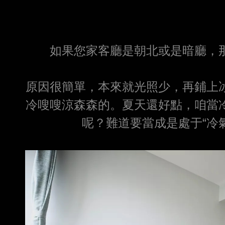
如果您家客廳是朝北或是暗廳，
原因很簡單，本來就光照少，再鋪上
冷嗖嗖涼森森的。夏天還好點，咱當
呢？難道要當成是處于“冷